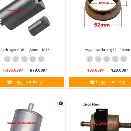
Avdragare 38 - 1,5mm + M16
Avgaspackning 52 - 38mm
1,195.00Kr
879.00Kr
189.00Kr
129.00Kr
Lägg i varukorg
Lägg i varukorg