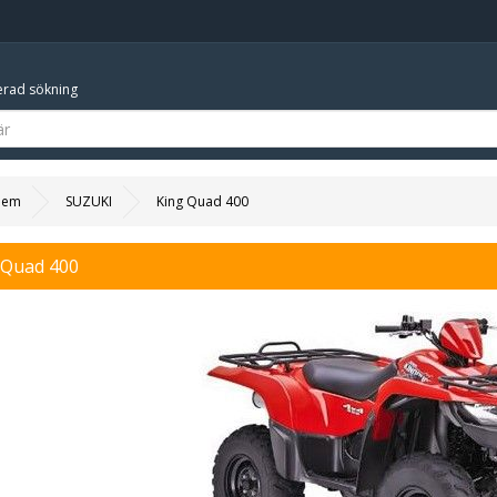
rad sökning
Hem
SUZUKI
King Quad 400
 Quad 400