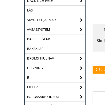
DÄCK OCH FÄLG
LÅS
SKYDD / HJÄLMAR
AVGASSYSTEM
BACKSPEGLAR
Skul
BAKAXLAR
BROMS HJULNAV
DRIVNING
Sort
El
FILTER
FÖRGASARE / INSUG