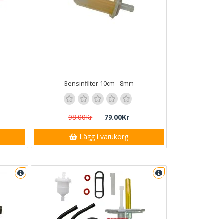
Bensinfilter 10cm - 8mm
98.00Kr
79.00Kr
Lägg i varukorg