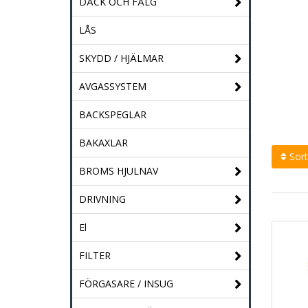
DÄCK OCH FÄLG
LÅS
SKYDD / HJÄLMAR
AVGASSYSTEM
BACKSPEGLAR
BAKAXLAR
Sort
BROMS HJULNAV
DRIVNING
El
FILTER
FÖRGASARE / INSUG