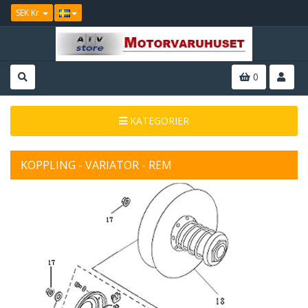
SEK Kr
0
KATEGORIER
KOPPLING - VARIATOR - REM