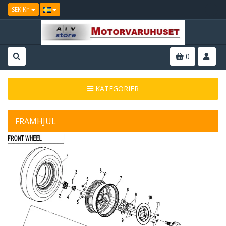
SEK Kr
0
KATEGORIER
FRAMHJUL