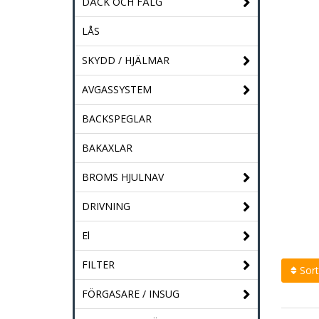
DÄCK OCH FÄLG
LÅS
SKYDD / HJÄLMAR
AVGASSYSTEM
BACKSPEGLAR
BAKAXLAR
BROMS HJULNAV
DRIVNING
El
FILTER
Sort
FÖRGASARE / INSUG