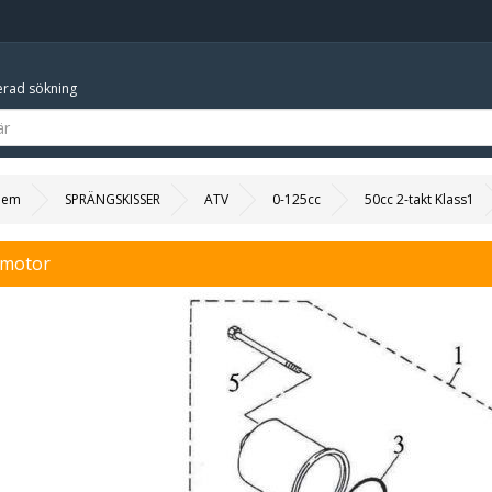
rad sökning
Hem
SPRÄNGSKISSER
ATV
0-125cc
50cc 2-takt Klass1
tmotor